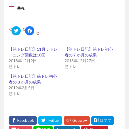
共有:
ク
F
リ
a
ッ
c
ク
e
し
b
て
o
【筋トレ日記】11月：トレ
【筋トレ日記】筋トレ初心
T
o
w
k
ーニング回数は10回
者の７か月の成果
i
で
2018年12月9日
2018年12月27日
t
共
t
有
筋トレ
筋トレ
e
す
r
る
で
に
【筋トレ日記】筋トレ初心
共
は
有
ク
者の８か月の成果
(
リ
2019年2月5日
新
ッ
し
ク
筋トレ
い
し
ウ
て
ィ
く
ン
だ
ド
さ
ウ
い
で
(
開
新
き
し
ま
い