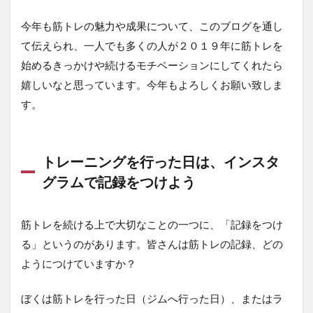
ーニ
ング
今年も筋トレの魅力や成果について、このブログを通し
を行
った
て伝えられ、一人でも多くの人が２０１９年に筋トレを
日
始めるきっかけや続けるモチベーションにしてくれたら
は、
イン
嬉しいなと思っています。今年もよろしくお願い致しま
スタ
す。
グラ
ムで
記録
をつ
トレーニングを行った日は、インスタ
けよ
う
グラムで記録をつけよう
3
共
筋トレを続ける上で大切なことの一つに、「記録をつけ
有:
る」というのがあります。皆さんは筋トレの記録、どの
ようにつけていますか？
ぼくは筋トレを行った日（ジムへ行った日）、またはラ