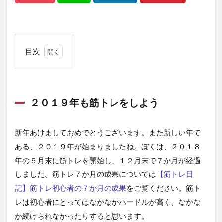
目次
1
２
０
１
２０１９年も筋トレをしよう
９
年
も
筋
新年あけましておめでとうございます。また新しい年で
ト
ある、２０１９年が始まりましたね。ぼくは、２０１８
レ
年の５月末に筋トレを開始し、１２月末で７か月が経過
を
し
しました。筋トレ７か月の成果については
【筋トレ日
よ
記】筋トレ初心者の７か月の成果
をご覧ください。筋ト
う
レは初心者にとってはなかなかハードルが高く、なかな
2
か続けられなかったりすると思います。
トレ