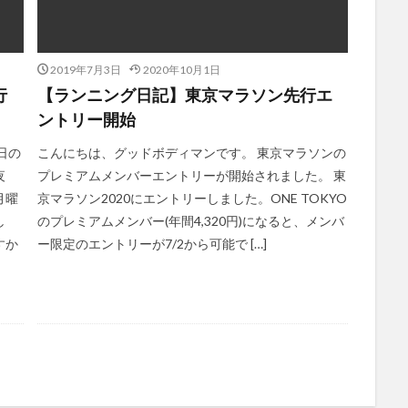
2019年7月3日
2020年10月1日
行
【ランニング日記】東京マラソン先行エ
ントリー開始
日の
こんにちは、グッドボディマンです。 東京マラソンの
夜
プレミアムメンバーエントリーが開始されました。 東
月曜
京マラソン2020にエントリーしました。ONE TOKYO
し
のプレミアムメンバー(年間4,320円)になると、メンバ
すか
ー限定のエントリーが7/2から可能で […]